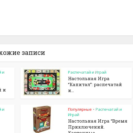
хожие записи
й и
Распечатай и Играй
Настольная Игра
“Капитал”: распечатай
й и
и...
й и
Популярные
Распечатай и
•
Играй
Настольная Игра “Время
Приключений.
Карточные...