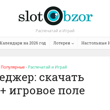
Распечатай и Играй
Календари на 2026 год
Лотереи
Настольные 
Популярные
Распечатай и Играй
•
еджер: скачать
+ игровое поле