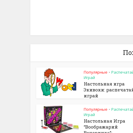
По
Популярные
Распечата
•
Играй
Настольная игра
Экивоки: распечата
играй
Популярные
Распечата
•
Играй
Настольная Игра
“Воображарий
Вечеринка”:...