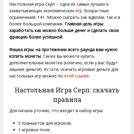
Настольная игра Серп – одна из самых лучших и
захватывающих экономических
игр
. Возрастные
ограничения: 14+. Можно сыграть как вдвоем, так и в
более большой компании.
Главная цель игры:
заработать как можно больше денег и сделать свою
фракцию более успешной.
Фишка игры: на протяжении всего раунда вам нужно
копить монеты.
Также вы можете купить
дополнительные монетки (конечно, если у вас будут
лишние деньги!). Кстати, скачать игровые деньги для
настольных игр можно по
этой ссылке
.
Настольная Игра Серп: скачать
правила
Для начала уточню, что входит в набор игры:
5 планшетов для игроков;
1 игровое поле;