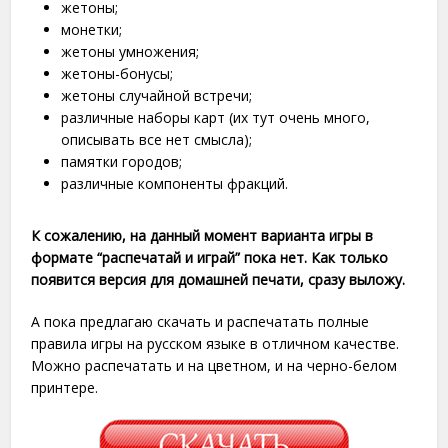
жетоны;
монетки;
жетоны умножения;
жетоны-бонусы;
жетоны случайной встречи;
различные наборы карт (их тут очень много,
описывать все нет смысла);
памятки городов;
различные компоненты фракций.
К сожалению, на данный момент варианта игры в
формате “распечатай и играй” пока нет. Как только
появится версия для домашней печати, сразу выложу.
А пока предлагаю скачать и распечатать полные
правила игры на русском языке в отличном качестве.
Можно распечатать и на цветном, и на черно-белом
принтере.