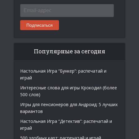
Email-
адрес
Подписаться
Популярные за сегодня
Настольная Игра “Бункер”: распечатай и
играй
Интересные слова для игры Крокодил (более
500 слов)
Игры для пенсионеров для Андроид: 5 лучших
вариантов
Настольная Игра “Детектив”: распечатай и
играй
500 злобных карт: распечатай и играй