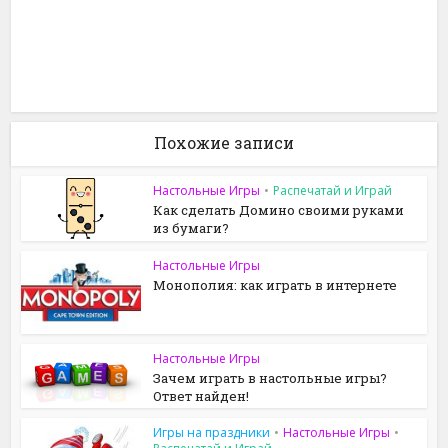
Похожие записи
Настольные Игры
•
Распечатай и Играй
Как сделать Домино своими руками
из бумаги?
Настольные Игры
Монополия: как играть в интернете
Настольные Игры
Зачем играть в настольные игры?
Ответ найден!
Игры на праздники
•
Настольные Игры
•