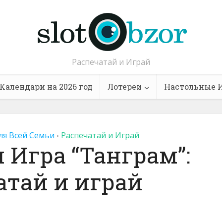
Распечатай и Играй
Календари на 2026 год
Лотереи
Настольные 
ля Всей Семьи
Распечатай и Играй
•
 Игра “Танграм”:
атай и играй