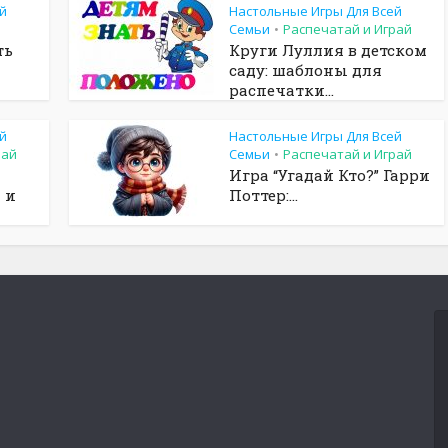
й
Настольные Игры Для Всей
Семьи
Распечатай и Играй
•
ть
Круги Луллия в детском
саду: шаблоны для
распечатки...
й
Настольные Игры Для Всей
рай
Семьи
Распечатай и Играй
•
Игра “Угадай Кто?” Гарри
 и
Поттер:...