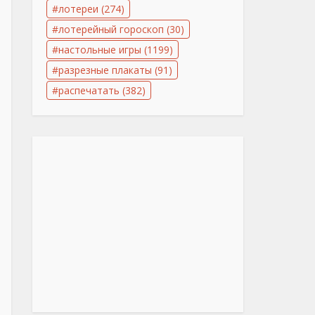
лотереи
(274)
лотерейный гороскоп
(30)
настольные игры
(1199)
разрезные плакаты
(91)
распечатать
(382)