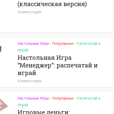
(классическая версия)
Комментарии
Настольные Игры
Популярные
Распечатай и
•
•
Играй
Настольная Игра
“Менеджер”: распечатай и
играй
Комментарии
Настольные Игры
Популярные
Распечатай и
•
•
Играй
Игровые деньги: