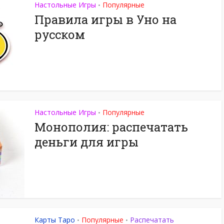
Настольные Игры
Популярные
•
Правила игры в Уно на
русском
Настольные Игры
Популярные
•
Монополия: распечатать
деньги для игры
Карты Таро
Популярные
Распечатать
•
•