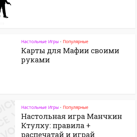
Настольные Игры
Популярные
•
Карты для Мафии своими
руками
Настольные Игры
Популярные
•
Настольная игра Манчкин
Ктулху: правила +
распечатай и играй