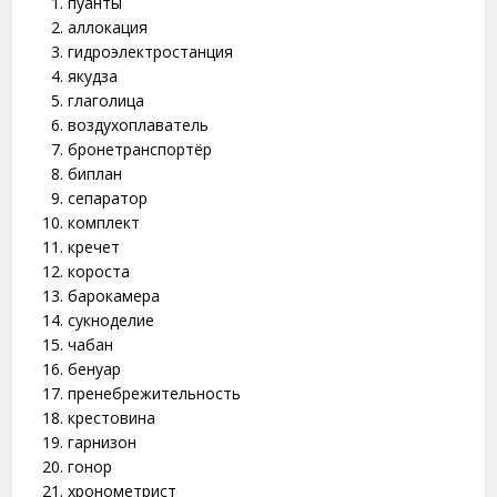
пуанты
аллокация
гидроэлектростанция
якудза
глаголица
воздухоплаватель
бронетранспортёр
биплан
сепаратор
комплект
кречет
короста
барокамера
сукноделие
чабан
бенуар
пренебрежительность
крестовина
гарнизон
гонор
хронометрист