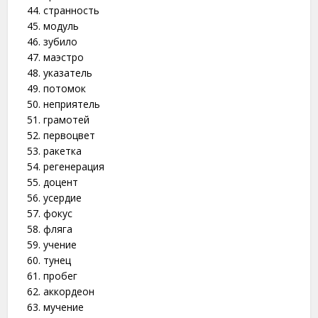
странность
модуль
зубило
маэстро
указатель
потомок
неприятель
грамотей
первоцвет
ракетка
регенерация
доцент
усердие
фокус
фляга
учение
тунец
пробег
аккордеон
мучение