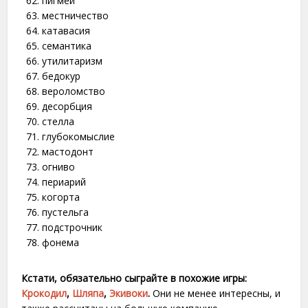
пигмей
местничество
катавасия
семантика
утилитаризм
бедокур
вероломство
десорбция
стелла
глубокомыслие
мастодонт
огниво
периарий
когорта
пустельга
подстрочник
фонема
Кстати, обязательно сыграйте в похожие игры:
Крокодил
,
Шляпа
,
Экивоки
.
Они не менее интересны, и