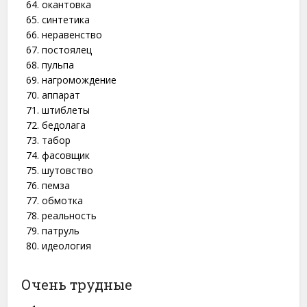
окантовка
синтетика
неравенство
постоялец
пульпа
нагромождение
аппарат
штиблеты
бедолага
табор
фасовщик
шутовство
пемза
обмотка
реальность
патруль
идеология
Очень трудные