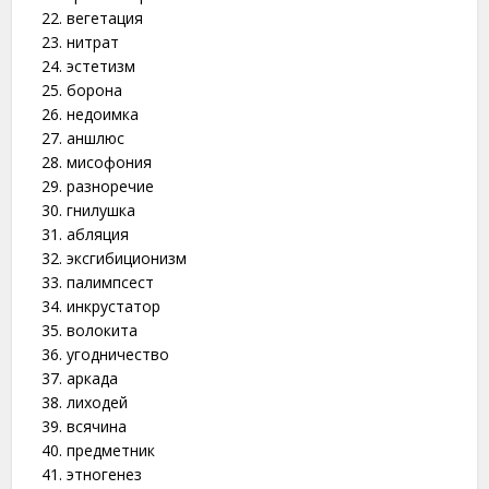
вегетация
нитрат
эстетизм
борона
недоимка
аншлюс
мисофония
разноречие
гнилушка
абляция
эксгибиционизм
палимпсест
инкрустатор
волокита
угодничество
аркада
лиходей
всячина
предметник
этногенез