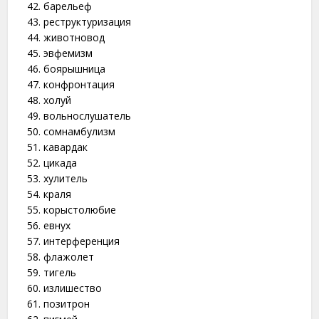
барельеф
реструктуризация
животновод
эвфемизм
боярышница
конфронтация
холуй
вольнослушатель
сомнамбулизм
кавардак
цикада
хулитель
краля
корыстолюбие
евнух
интерференция
флажолет
тигель
излишество
позитрон