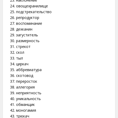
наклонение
овощехранилище
подстрекательство
репродуктор
воспоминание
дехканин
загуститель
размерность
стрекот
скол
тыл
циркач
аббревиатура
скотовод
переросток
аллегория
неприятность
уникальность
обманщик
моногамия
трюкач