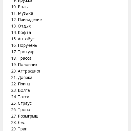
Кружка
Роль
Музыка
Привидение
Отдых
Кофта
Автобус
Поручень
Тротуар
Трасса
Половник
Аттракцион
Доярка
Принц
Волга
Такси
Страус
Тропа
Розыгрыш
Лес
Трап