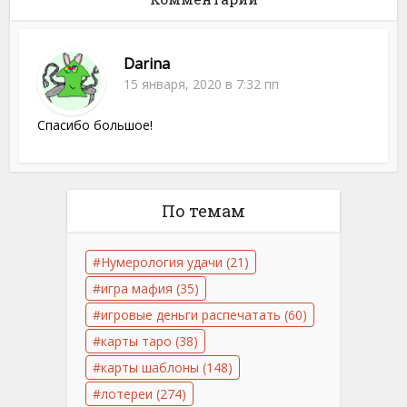
Darina
15 января, 2020 в 7:32 пп
Спасибо большое!
По темам
Нумерология удачи
(21)
игра мафия
(35)
игровые деньги распечатать
(60)
карты таро
(38)
карты шаблоны
(148)
лотереи
(274)