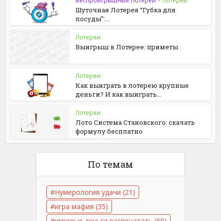
Беспроигрышные Лотереи
•
Лотереи
Шуточная Лотерея “Губка для
посуды”:...
Лотереи
Выигрыш в Лотерее: приметы
Лотереи
Как выиграть в лотерею крупные
деньги? И как выиграть...
Лотереи
Лото Система Становского: скачать
формулу бесплатно
По темам
Нумерология удачи
(21)
игра мафия
(35)
игровые деньги распечатать
(60)