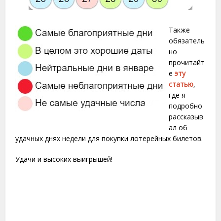
Также
обязатель
но
прочитайт
е
эту
статью
,
где я
подробно
рассказыв
ал об
удачных днях недели для покупки лотерейных билетов.
Удачи и высоких выигрышей!