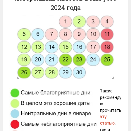
2024 года
Также
рекоменду
ю
прочитать
эту
статью
,
где я