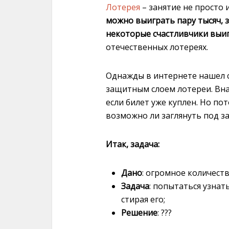
Лотерея
– занятие не просто 
можно выиграть пару тысяч, з
некоторые счастливчики выи
отечественных лотереях.
Однажды в интернете нашел с
защитным слоем лотереи. Внач
если билет уже куплен. Но по
возможно ли заглянуть под з
Итак, задача:
Дано
: огромное количест
Задача
: попытаться узнат
стирая его;
Решение
: ???