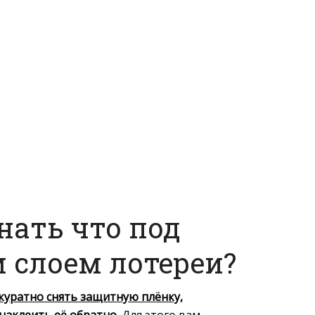
нать что под
слоем лотереи?
ккуратно снять защитную плёнку,
наклеить её обратно.
Для этого вам