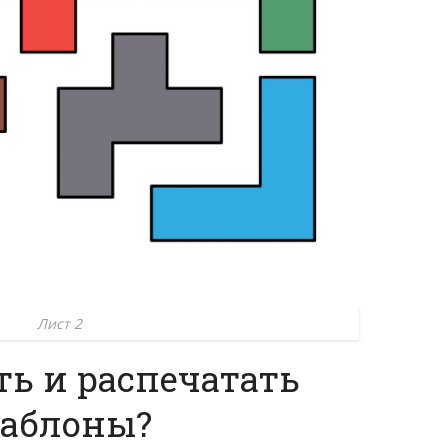
Лист 2
ть и распечатать
аблоны?