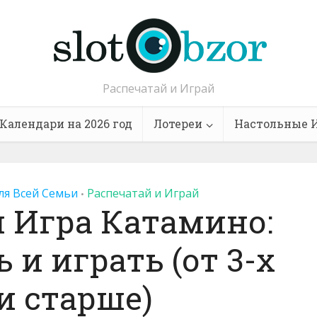
Распечатай и Играй
Календари на 2026 год
Лотереи
Настольные 
ля Всей Семьи
Распечатай и Играй
•
 Игра Катамино:
 и играть (от 3-х
и старше)