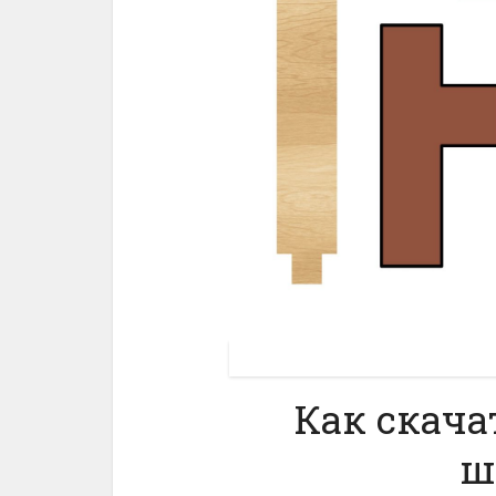
Как скача
ш