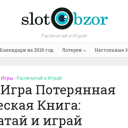
Распечатай и Играй
Календари на 2026 год
Лотереи
Настольные 
 Игры
Распечатай и Играй
•
 Игра Потерянная
ская Книга:
атай и играй