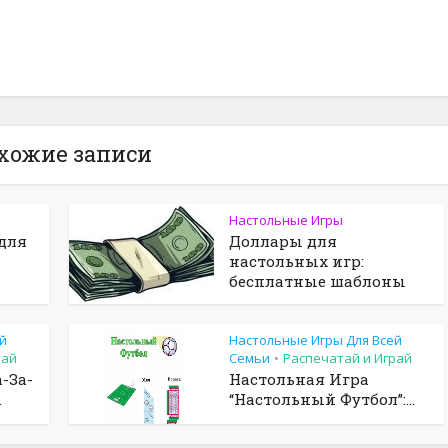
хожие записи
Настольные Игры
для
Доллары для
настольных игр:
бесплатные шаблоны
й
Настольные Игры Для Всей
рай
Семьи
Распечатай и Играй
•
-За-
Настольная Игра
.
“Настольный Футбол”:...