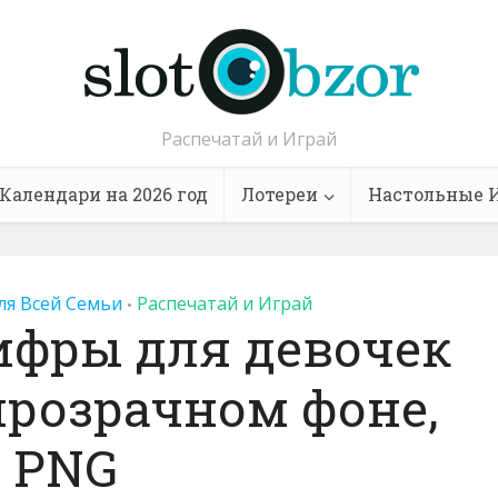
Распечатай и Играй
Календари на 2026 год
Лотереи
Настольные 
ля Всей Семьи
Распечатай и Играй
•
ифры для девочек
а прозрачном фоне,
PNG