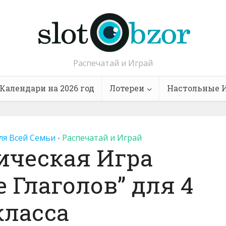
Распечатай и Играй
Календари на 2026 год
Лотереи
Настольные 
ля Всей Семьи
Распечатай и Играй
•
ическая Игра
 Глаголов” для 4
класса