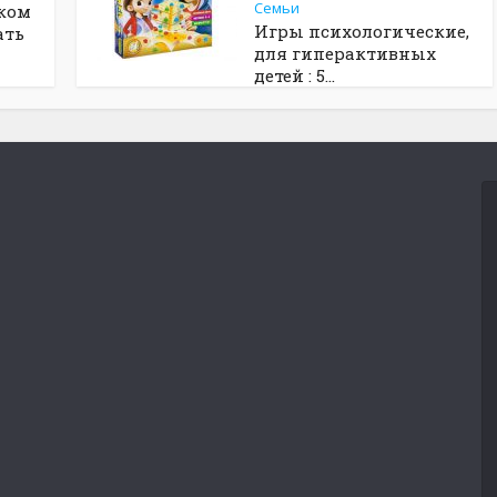
Семьи
ком
Игры психологические,
ать
для гиперактивных
детей : 5...