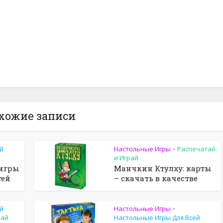
хожие записи
й
Настольные Игры
Распечатай
•
и Играй
 игры
Манчкин Ктулху: карты
тей
– скачать в качестве
й
Настольные Игры
•
рай
Настольные Игры Для Всей