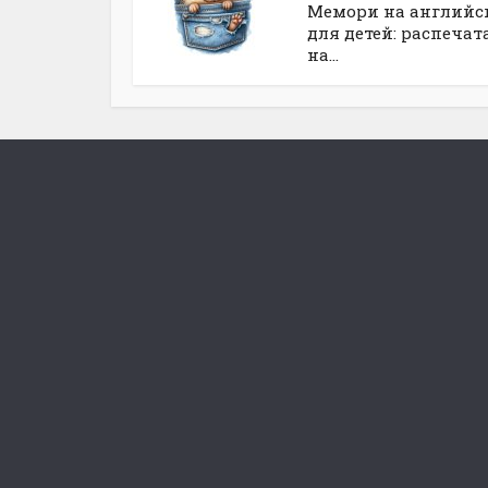
Мемори на английс
для детей: распечат
на...