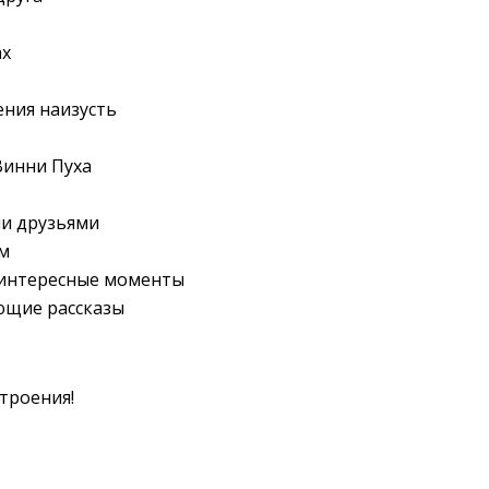
ах
ения наизусть
Винни Пуха
ми друзьями
м
интересные моменты
ющие рассказы
троения!