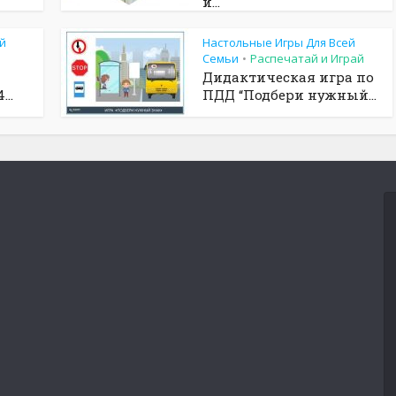
и...
й
Настольные Игры Для Всей
Семьи
Распечатай и Играй
•
Дидактическая игра по
...
ПДД “Подбери нужный...