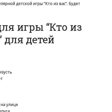
ярной детской игры “Кто из вас”. Будет
ля игры “Кто из
” для детей
изусть
ёт
 на улице
друга