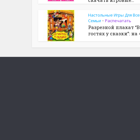
Настольные Игры Для Все
Семьи
Распечатать
•
Разрезной плакат “В
гостях у сказки”: на 4