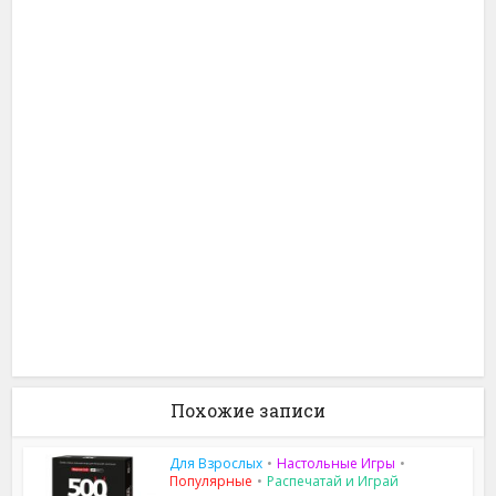
Похожие записи
Для Взрослых
•
Настольные Игры
•
Популярные
•
Распечатай и Играй