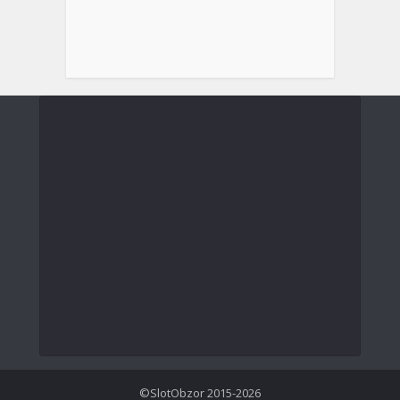
©SlotObzor 2015-2026