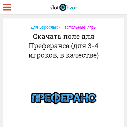
Для Взрослых
Настольные Игры
•
Скачать поле для
Преферанса (для 3-4
игроков, в качестве)