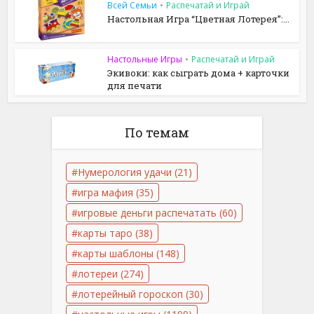
Всей Семьи
•
Распечатай и Играй
Настольная Игра “Цветная Лотерея”:...
Настольные Игры
•
Распечатай и Играй
Экивоки: как сыграть дома + карточки
для печати
По темам
Нумерология удачи
(21)
игра мафия
(35)
игровые деньги распечатать
(60)
карты таро
(38)
карты шаблоны
(148)
лотереи
(274)
лотерейный гороскоп
(30)