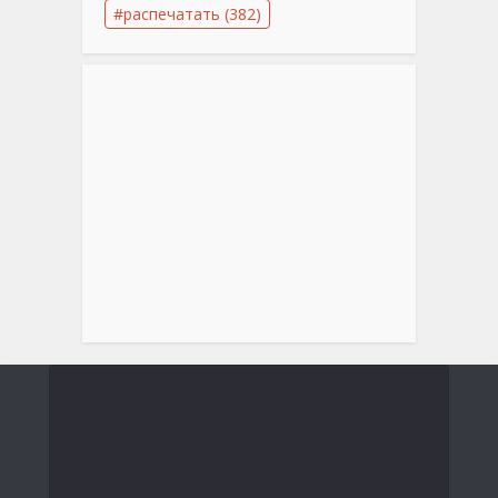
распечатать
(382)