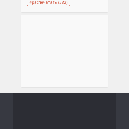
распечатать
(382)