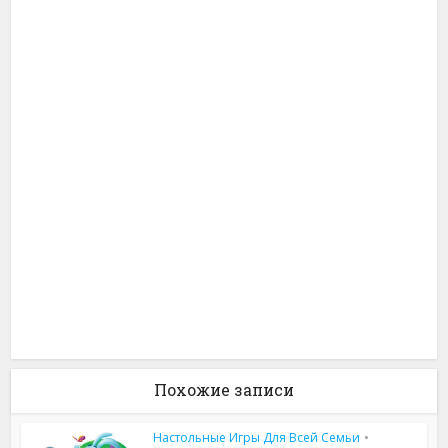
Похожие записи
Настольные Игры Для Всей Семьи
•