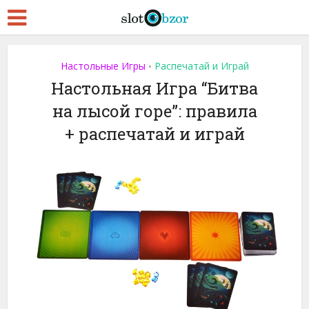
Настольные Игры
Распечатай и Играй
•
Настольная Игра “Битва
на лысой горе”: правила
+ распечатай и играй