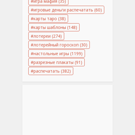
игра мафия
(35)
игровые деньги распечатать
(60)
карты таро
(38)
карты шаблоны
(148)
лотереи
(274)
лотерейный гороскоп
(30)
настольные игры
(1199)
разрезные плакаты
(91)
распечатать
(382)