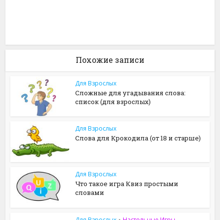
Похожие записи
Для Взрослых
Сложные для угадывания слова:
список (для взрослых)
Для Взрослых
Слова для Крокодила (от 18 и старше)
Для Взрослых
Что такое игра Квиз простыми
словами
Для Взрослых
•
Настольные Игры