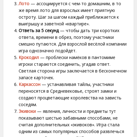
Лото
— ассоциируется с чем-то домашним, в то
же время лото для взрослых имеет приятную
остроту. Шаг за шагом каждый приближается к
выигрышу и заветной «квартире».
Ответь за 5 секунд
— чтобы дать три коротких
ответа, времени в обрез, поэтому участники
смешно путаются. Для взрослой весёлой компании
игра однозначно подойдёт.
Крокодил
— проблески намёков в пантомиме
игроки стараются соединить, угадав ответ.
Светлая сторона игры заключается в бесконечном
запасе карточек.
Каркассон
— устанавливая тайлы, участники
переносятся в Средневековье, строят замки и
создают процветающие королевства на зависть
соседям.
Экивоки
— явления, личности и предметы тут
показывают шестью забавными способами, не
считая дополнительных «экивоков». Игра стала
одним из самых популярных способов развлечься