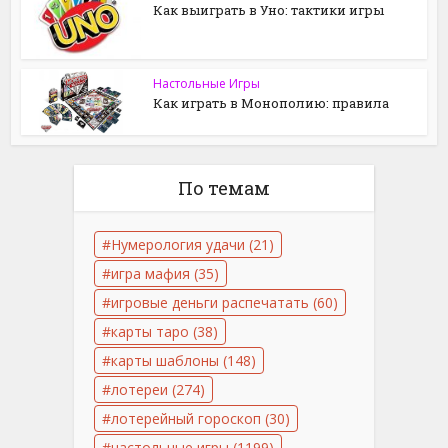
Как выиграть в Уно: тактики игры
Настольные Игры
Как играть в Монополию: правила
По темам
Нумерология удачи
(21)
игра мафия
(35)
игровые деньги распечатать
(60)
карты таро
(38)
карты шаблоны
(148)
лотереи
(274)
лотерейный гороскоп
(30)
настольные игры
(1199)