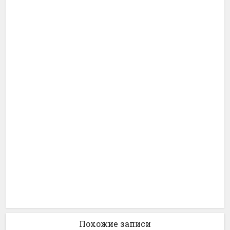
Похожие записи