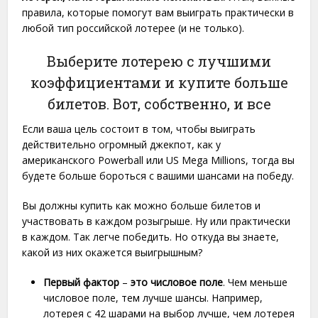
правила, которые помогут вам выиграть практически в
любой тип российской лотерее (и не только).
Выберите лотерею с лучшими
коэффициентами и купите больше
билетов. Вот, собственно, и все
Если ваша цель состоит в том, чтобы выиграть
действительно огромный джекпот, как у
американского Powerball или US Mega Millions, тогда вы
будете больше бороться с вашими шансами на победу.
Вы должны купить как можно больше билетов и
участвовать в каждом розыгрыше. Ну или практически
в каждом. Так легче победить. Но откуда вы знаете,
какой из них окажется выигрышным?
Первый фактор
–
это числовое поле
. Чем меньше
числовое поле, тем лучше шансы. Например,
лотерея с 42 шарами на выбор лучше, чем лотерея