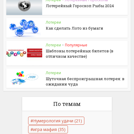
Лотерейный Гороскоп Рыбы 2024
Лотереи
Как сделать Лото из бумаги
Лотереи
•
Популярные
Шаблоны лотерейных билетов (в
отличном качестве)
Лотереи
Шуточная беспроигрышная лотерея: в
ожидании чуда
По темам
Нумерология удачи
(21)
игра мафия
(35)