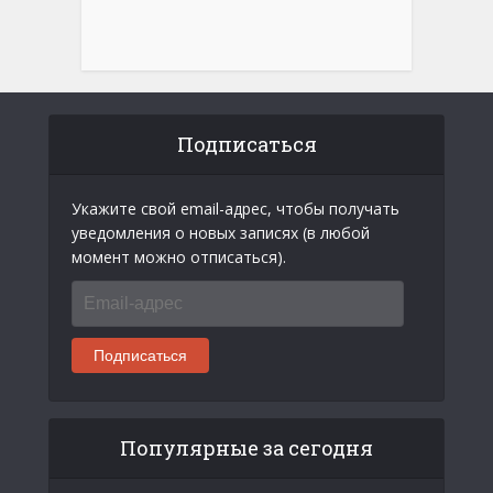
Подписаться
Укажите свой email-адрес, чтобы получать
уведомления о новых записях (в любой
момент можно отписаться).
Email-
адрес
Подписаться
Популярные за сегодня