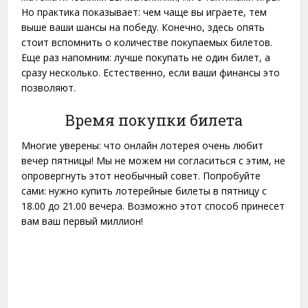
Но практика показывает: чем чаще вы играете, тем
выше ваши шансы на победу. Конечно, здесь опять
стоит вспомнить о количестве покупаемых билетов.
Еще раз напомним: лучше покупать не один билет, а
сразу несколько. Естественно, если ваши финансы это
позволяют.
Время покупки билета
Многие уверены: что онлайн лотерея очень любит
вечер пятницы! Мы не можем ни согласиться с этим, не
опровергнуть этот необычный совет. Попробуйте
сами: нужно купить лотерейные билеты в пятницу с
18.00 до 21.00 вечера. Возможно этот способ принесет
вам ваш первый миллион!