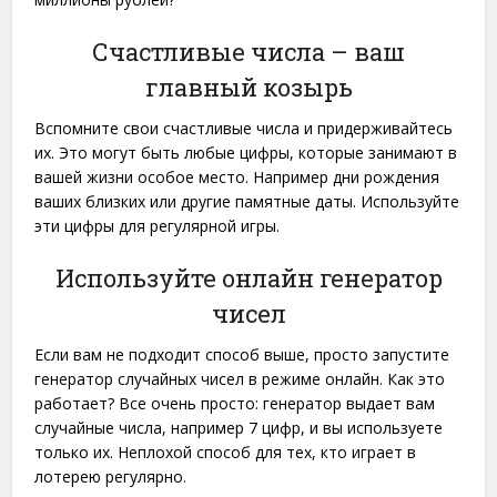
Счастливые числа – ваш
главный козырь
Вспомните свои счастливые числа и придерживайтесь
их. Это могут быть любые цифры, которые занимают в
вашей жизни особое место. Например дни рождения
ваших близких или другие памятные даты. Используйте
эти цифры для регулярной игры.
Используйте онлайн генератор
чисел
Если вам не подходит способ выше, просто запустите
генератор случайных чисел в режиме онлайн. Как это
работает? Все очень просто: генератор выдает вам
случайные числа, например 7 цифр, и вы используете
только их. Неплохой способ для тех, кто играет в
лотерею регулярно.