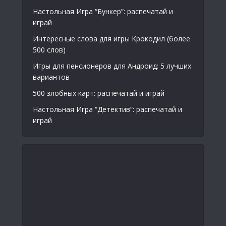
Настольная Игра “Бункер”: распечатай и
играй
Интересные слова для игры Крокодил (более
500 слов)
Игры для пенсионеров для Андроид: 5 лучших
вариантов
500 злобных карт: распечатай и играй
Настольная Игра “Детектив”: распечатай и
играй