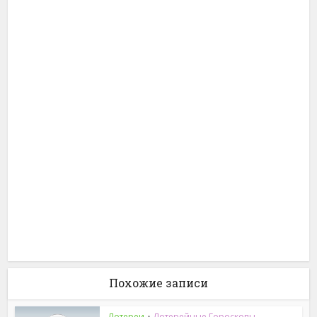
Похожие записи
Лотереи
•
Лотерейные Гороскопы