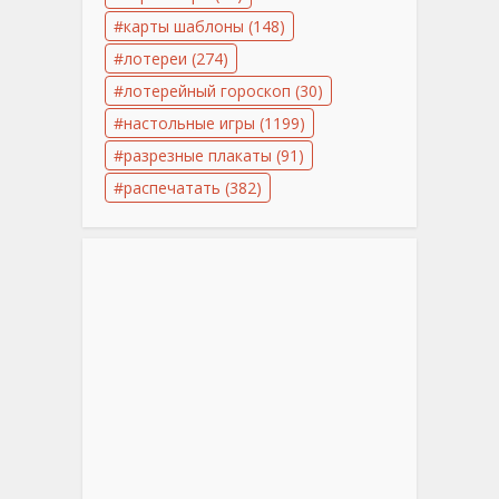
карты шаблоны
(148)
лотереи
(274)
лотерейный гороскоп
(30)
настольные игры
(1199)
разрезные плакаты
(91)
распечатать
(382)