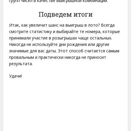
групп чисел в качестве выигрышной комбинации.
Подведем итоги
Итак, как увеличит шанс на выигрыш в лото? Всегда
смотрите статистику и выбирайте те номера, которые
принимали участие в розыгрышах чаще остальных.
Никогда не используйте дни рождения или другие
значимые для вас даты. Этот способ считается самым
провальным и практически никогда не приносит
результата.
Удачи!