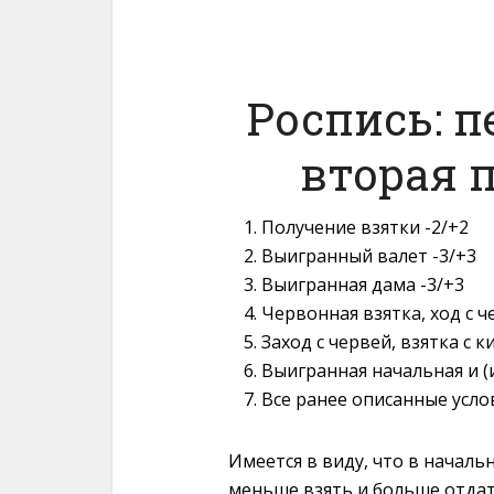
Роспись: п
вторая 
Получение взятки -2/+2
Выигранный валет -3/+3
Выигранная дама -3/+3
Червонная взятка, ход с ч
Заход с червей, взятка с 
Выигранная начальная и (
Все ранее описанные усл
Имеется в виду, что в начал
меньше взять и больше отдат