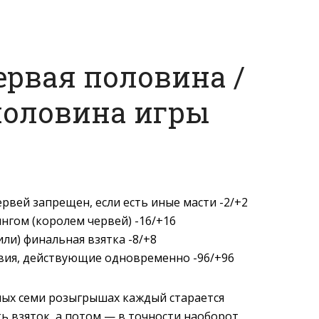
ервая половина /
половина игры
ервей запрещен, если есть иные масти -2/+2
кингом (королем червей) -16/+16
или) финальная взятка -8/+8
овия, действующие одновременно -96/+96
ьных семи розыгрышах каждый старается
ь взяток, а потом — в точности наоборот.