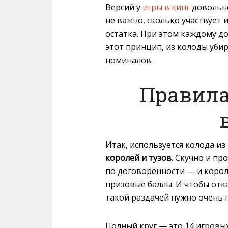
Версий у
игры в кинг
довольно
не важно, сколько участвует 
остатка. При этом каждому до
этот принцип, из колоды уб
номиналов.
Правила
Итак, используется колода из 
королей и тузов
. Скучно и пр
по договоренности — и корол
призовые баллы. И чтобы отка
такой раздачей нужно очень 
Полный круг — это 14 игровых