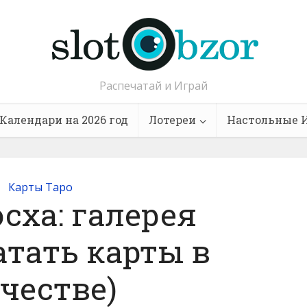
Распечатай и Играй
Календари на 2026 год
Лотереи
Настольные 
Карты Таро
сха: галерея
атать карты в
честве)