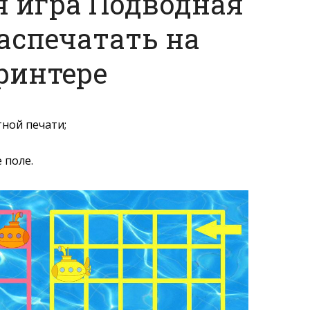
я игра Подводная
распечатать на
ринтере
ной печати;
 поле.