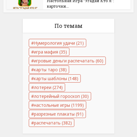
Настольная Игра “Угадай Кто Я”:
карточки...
По темам
Нумерология удачи
(21)
игра мафия
(35)
игровые деньги распечатать
(60)
карты таро
(38)
карты шаблоны
(148)
лотереи
(274)
лотерейный гороскоп
(30)
настольные игры
(1199)
разрезные плакаты
(91)
распечатать
(382)